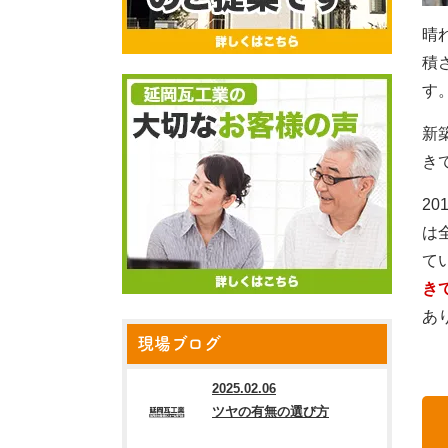
晴
積
す
新
き
2
は
て
き
あ
現場ブログ
2025.02.06
ツヤの有無の選び方