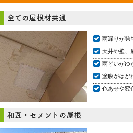
全ての屋根材共通
雨漏りが発
天井や壁、
雨どいがゆ
塗膜がはが
色あせや変
和瓦・セメントの屋根