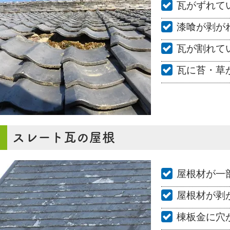
瓦がずれて
漆喰が剥が
瓦が割れて
瓦に苔・草
スレート瓦の屋根
屋根材が一
屋根材が剥
棟板金に穴