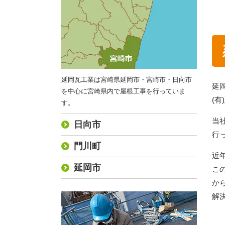
延岡瓦工業は宮崎県延岡市・宮崎市・日向市
延
を中心に宮崎県内で屋根工事を行っていま
(
す。
当
日向市
行
門川町
近
延岡市
こ
か
解