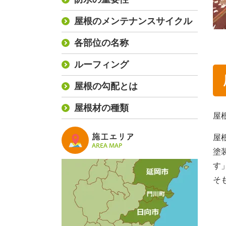
屋根のメンテナンスサイクル
各部位の名称
ルーフィング
屋根の勾配とは
屋根材の種類
屋
施工エリア
屋
AREA MAP
塗
す
そ