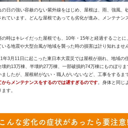
れの日の強い容赦のない紫外線をはじめ、屋根は、雨、強風、
されています。どんな屋根であっても劣化が進み、メンテナン
。
築の時はキレイだった屋根でも、10年・15年と経過するごと
ている地震や大型台風が地域を襲った時の損害は計り知れませ
011年3月11日に起こった東日本大震災では屋根が崩れ、地域
全壊約13万棟、半壊約27万棟、一部破損約74万棟にものぼり
いましたが、屋根材がない・職人がいないなど、工事をするま
てからメンテナンスをするのでは遅すぎるのです
。身体と同じ
ります。
こんな劣化の症状があったら要注意!